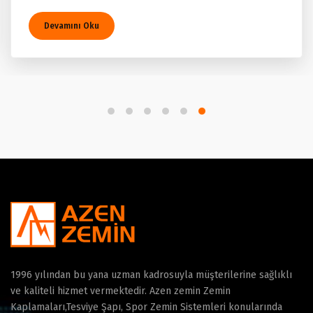
Devamını Oku
1996 yılından bu yana uzman kadrosuyla müşterilerine sağlıklı
ve kaliteli hizmet vermektedir. Azen zemin Zemin
Kaplamaları,Tesviye Şapı, Spor Zemin Sistemleri konularında