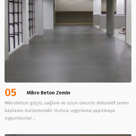
05
Mikro Beton Zemin
Mikrobeton güçlü, sağlam ve uzun ömürlü dekoratif zemin
kaplama malzemesidir. Hızlıca uygulama yapılmaya
uygundurlar ...