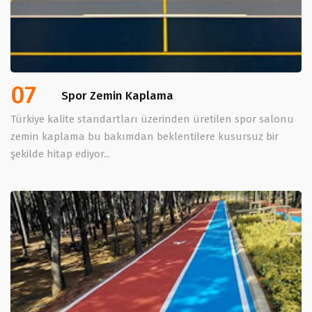
07
Spor Zemin Kaplama
Türkiye kalite standartları üzerinden üretilen spor salonu
zemin kaplama bu bakımdan beklentilere kusursuz bir
şekilde hitap ediyor...