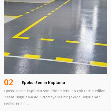
02
Epoksi Zemin Kaplama
Epoksi zemin kaplama son dönemlerin en çok tercih edilen
inşaat uygulamasıdır.Profesyonel bir şekilde uygulanan
epoksi zemin ...